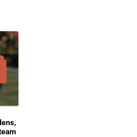
dens,
 team