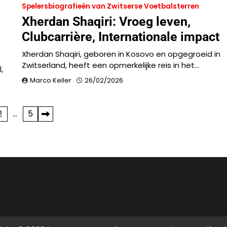
Spelersbiografieën van Zwitserse Voetbalsterren
Xherdan Shaqiri: Vroeg leven,
Clubcarrière, Internationale impact
Xherdan Shaqiri, geboren in Kosovo en opgegroeid in
Zwitserland, heeft een opmerkelijke reis in het…
,
Marco Keller
26/02/2026
2
…
5