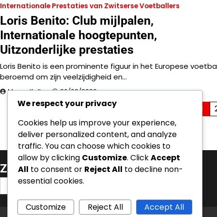
Internationale Prestaties van Zwitserse Voetballers
Loris Benito: Club mijlpalen,
Internationale hoogtepunten,
Uitzonderlijke prestaties
Loris Benito is een prominente figuur in het Europese voetbal
beroemd om zijn veelzijdigheid en…
Marco Keller
26/02/2026
We respect your privacy
Posts
1
Cookies help us improve your experience,
pagination
deliver personalized content, and analyze
traffic. You can choose which cookies to
allow by clicking
Customize
. Click
Accept
Zoeken
All
to consent or
Reject All
to decline non-
essential cookies.
Search
for:
Customize
Reject All
Accept All