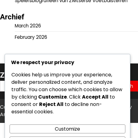
Spelersbiografieën van Zwitserse Voetbalsterren
Archief
March 2026
February 2026
We respect your privacy
Zoeken
Cookies help us improve your experience,
deliver personalized content, and analyze
Search
traffic. You can choose which cookies to allow
for:
by clicking
Customize
. Click
Accept All
to
consent or
Reject All
to decline non-
Copyright © 2026
kanosisters.net
Theme: News Bite By
essential cookies.
Artify Themes
.
Customize