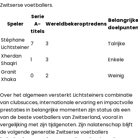
Zwitserse voetballers.
Serie
Belangrijk
Speler
A-
Wereldbekeroptredens
doelpunte
titels
Stéphane
7
3
Talrijke
Lichtsteiner
Xherdan
1
3
Enkele
Shaqiri
Granit
0
2
Weinig
Xhaka
Over het algemeen versterkt Lichtsteiners combinatie
van clubsucces, internationale ervaring en impactvolle
prestaties in belangrijke momenten zijn status als een
van de beste voetballers van Zwitserland, vooral in
vergelijking met zijn tijdgenoten. Zijn nalatenschap blijft
de volgende generatie Zwitserse voetballers