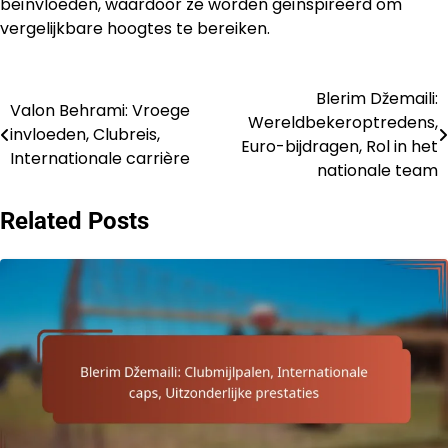
beïnvloeden, waardoor ze worden geïnspireerd om
vergelijkbare hoogtes te bereiken.
Blerim Džemaili:
Post
Valon Behrami: Vroege
Wereldbekeroptredens,
invloeden, Clubreis,
navigation
Euro-bijdragen, Rol in het
Internationale carrière
nationale team
Related Posts