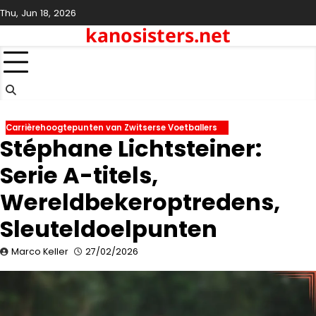
Skip
Thu, Jun 18, 2026
to
kanosisters.net
content
Carrièrehoogtepunten van Zwitserse Voetballers
Stéphane Lichtsteiner:
Serie A-titels,
Wereldbekeroptredens,
Sleuteldoelpunten
Marco Keller
27/02/2026