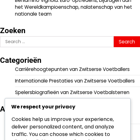
Beniamino Vignola: Euro-optredens, bijdragen aan
het Wereldkampioenschap, nalatenschap van het
nationale team
Zoeken
Search
for:
Categorieën
Carrièrehoogtepunten van Zwitserse Voetballers
Internationale Prestaties van Zwitserse Voetballers
Spelersbiografieën van Zwitserse Voetbalsterren
We respect your privacy
Archief
March 2026
Cookies help us improve your experience,
deliver personalized content, and analyze
February 2026
traffic. You can choose which cookies to