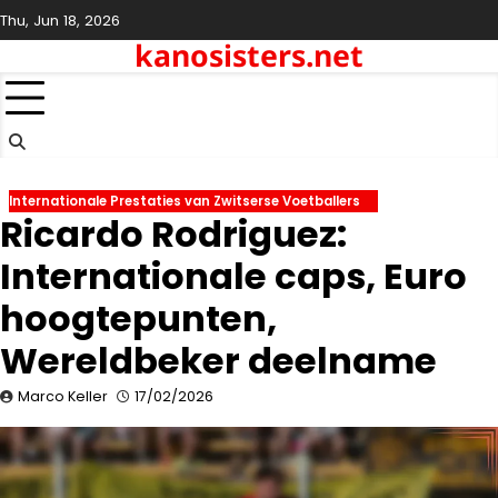
Skip
Thu, Jun 18, 2026
to
kanosisters.net
content
Internationale Prestaties van Zwitserse Voetballers
Ricardo Rodriguez:
Internationale caps, Euro
hoogtepunten,
Wereldbeker deelname
Marco Keller
17/02/2026